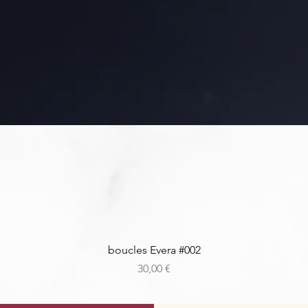
Aperçu rapide
boucles Evera #002
Prix
30,00 €