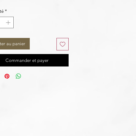
té
*
ter au panier
Commander et payer