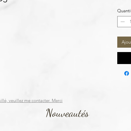
Quanti
Ajou
illé, veuillez me contacter. Merci
Nouveautés