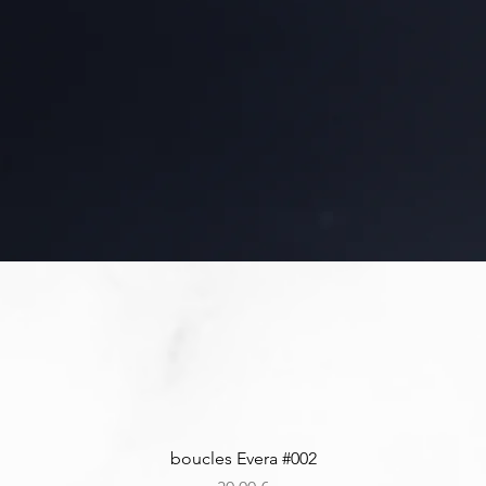
Aperçu rapide
boucles Evera #002