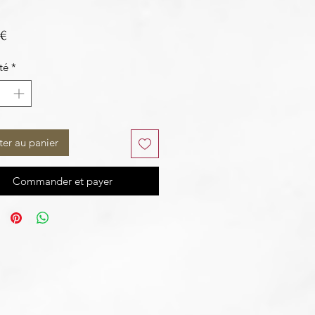
Prix
 €
té
*
ter au panier
Commander et payer