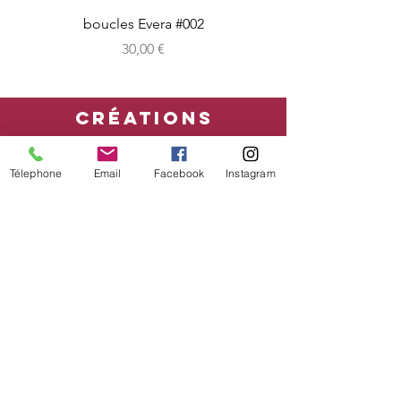
boucles Evera #002
Prix
30,00 €
CRéATIONS
sur-mesure
Télephone
Email
Facebook
Instagram
boutique en ligne
Bon cadeau
CONDITIONs
mentions légales - CGV
Livraison
Retour