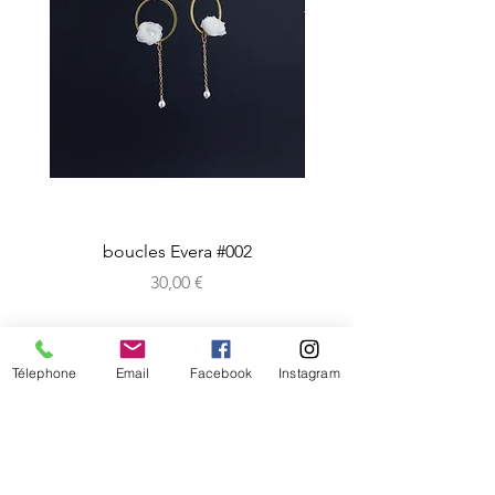
boucles Evera #002
Prix
30,00 €
CRéATIONS
Télephone
Email
Facebook
Instagram
sur-mesure
boutique en ligne