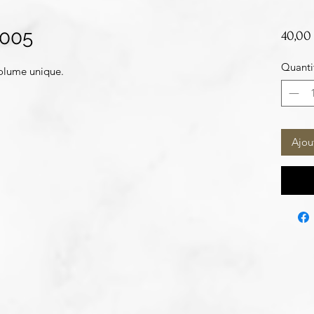
 005
40,00
Quanti
olume unique.
Ajou