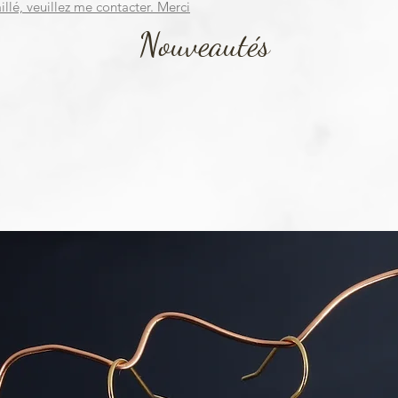
illé, veuillez me contacter. Merci
Nouveautés