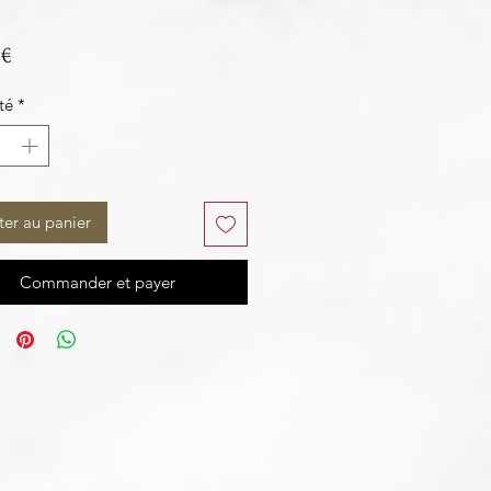
Prix
 €
té
*
ter au panier
Commander et payer