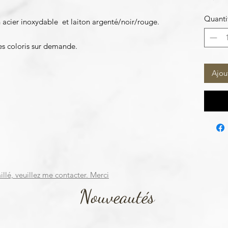
Quanti
n acier inoxydable et laiton argenté/noir/rouge.
res coloris sur demande.
Ajou
illé, veuillez me contacter. Merci
Nouveautés