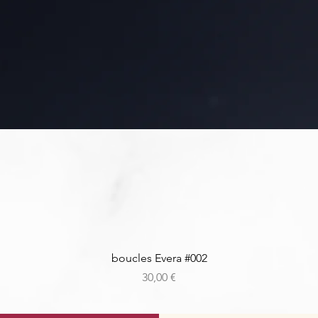
Aperçu rapide
boucles Evera #002
Prix
30,00 €