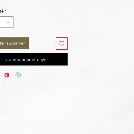
té
*
ter au panier
Commander et payer