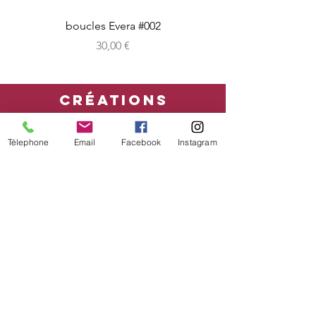
boucles Evera #002
Prix
30,00 €
CRéATIONS
sur-mesure
Télephone
Email
Facebook
Instagram
boutique en ligne
Bon cadeau
CONDITIONs
mentions légales - CGV
Livraison
Retour