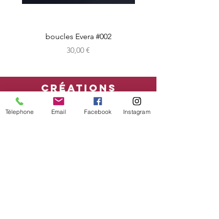
boucles Evera #002
Prix
30,00 €
CRéATIONS
sur-mesure
Télephone
Email
Facebook
Instagram
boutique en ligne
Bon cadeau
CONDITIONs
mentions légales - CGV
Livraison