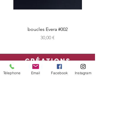
boucles Evera #002
Prix
30,00 €
CRéATIONS
sur-mesure
Télephone
Email
Facebook
Instagram
boutique en ligne
Bon cadeau
CONDITIONs
mentions légales - CGV