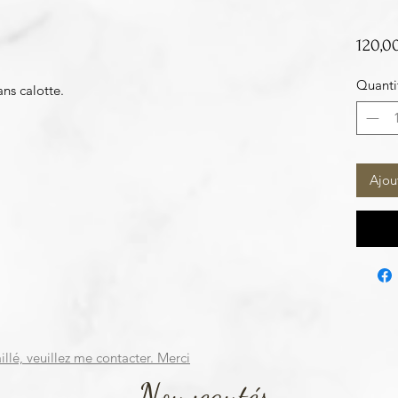
120,0
Quanti
ans calotte.
Ajou
illé, veuillez me contacter. Merci
Nouveautés