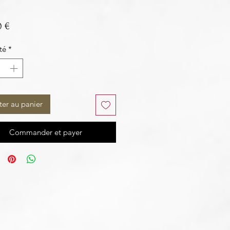
Prix
0 €
té
*
ter au panier
Commander et payer