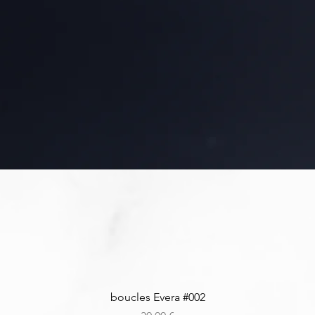
Aperçu rapide
boucles Evera #002