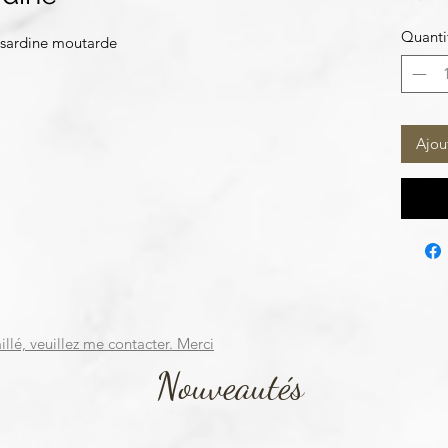
Quanti
 sardine moutarde
Ajou
illé, veuillez me contacter. Merci
Nouveautés