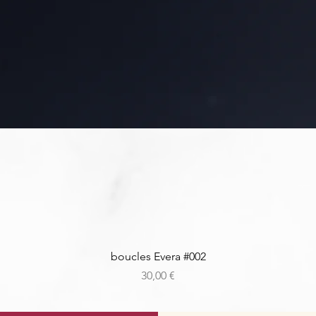
Aperçu rapide
boucles Evera #002
Prix
30,00 €