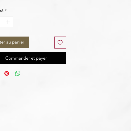
té
*
ter au panier
Commander et payer