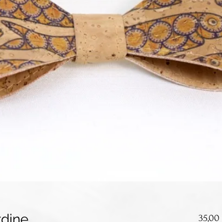
rdine
35,00