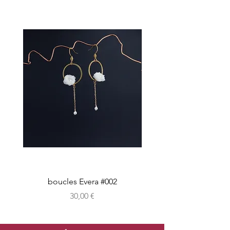
boucles Evera #002
Prix
30,00 €