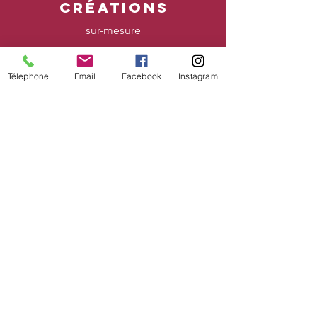
CRéATIONS
sur-mesure
boutique en ligne
Télephone
Email
Facebook
Instagram
Bon cadeau
CONDITIONs
mentions légales - CGV
Livraison
Retour
Contact
Agenda