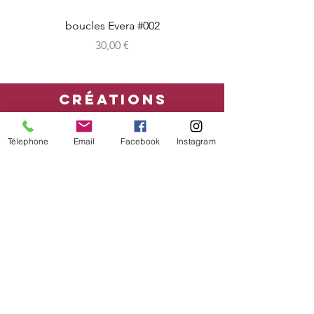
boucles Evera #002
Prix
30,00 €
CRéATIONS
sur-mesure
Télephone
Email
Facebook
Instagram
boutique en ligne
Bon cadeau
CONDITIONs
mentions légales - CGV
Livraison
Retour