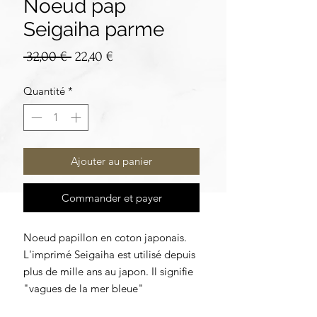
Noeud pap
Seigaiha parme
Prix
Prix
 32,00 € 
22,40 €
original
promotionnel
Quantité
*
Ajouter au panier
Commander et payer
Noeud papillon en coton japonais.
L'imprimé Seigaiha est utilisé depuis
plus de mille ans au japon. Il signifie
"vagues de la mer bleue"