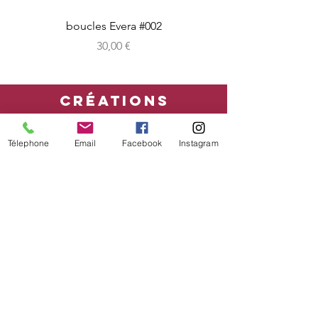
boucles Evera #002
Prix
30,00 €
CRéATIONS
sur-mesure
Télephone
Email
Facebook
Instagram
boutique en ligne
Bon cadeau
CONDITIONs
mentions légales - CGV
Livraison
Retour