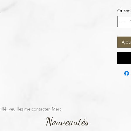
Quanti
s.
Ajou
illé, veuillez me contacter. Merci
Nouveautés