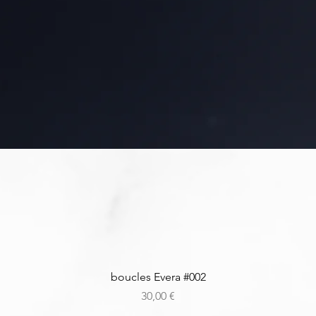
Aperçu rapide
boucles Evera #002
Prix
30,00 €