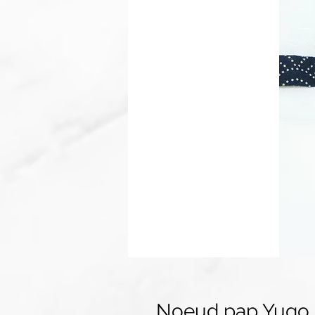
Noeud pap Yugo