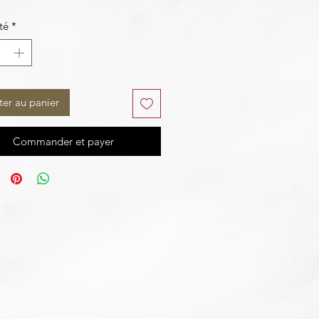
té
*
ter au panier
Commander et payer