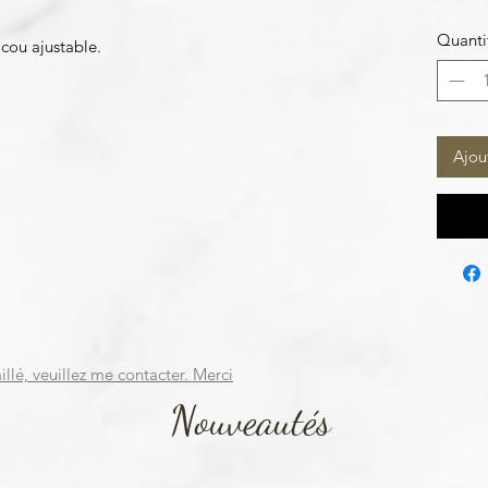
Quanti
cou ajustable.
Ajou
illé, veuillez me contacter. Merci
Nouveautés