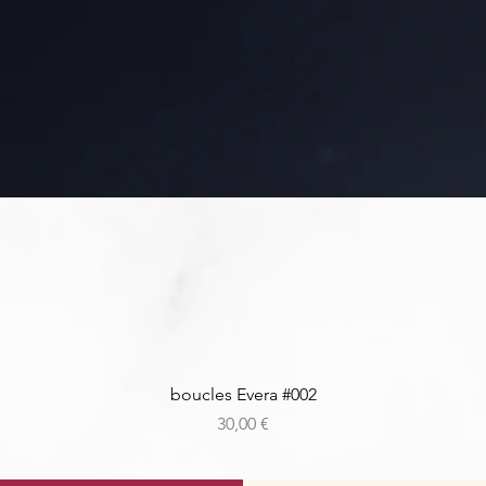
Aperçu rapide
boucles Evera #002
Prix
30,00 €