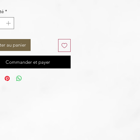
té
*
ter au panier
Commander et payer