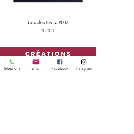
boucles Evera #002
Prix
30,00 €
CRéATIONS
sur-mesure
Télephone
Email
Facebook
Instagram
boutique en ligne
Bon cadeau
CONDITIONs
mentions légales - CGV
Livraison