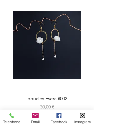
boucles Evera #002
Prix
30,00 €
Télephone
Email
Facebook
Instagram
CRéATIONS