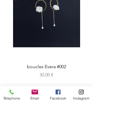
boucles Evera #002
Prix
30,00 €
CRéATIONS
Télephone
Email
Facebook
Instagram
sur-mesure
boutique en ligne