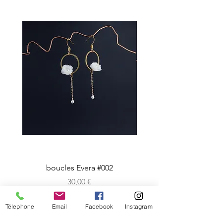
boucles Evera #002
Prix
30,00 €
Télephone
Email
Facebook
Instagram
CRéATIONS